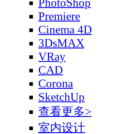
PhotoShop
Premiere
Cinema 4D
3DsMAX
VRay
CAD
Corona
SketchUp
查看更多>
室内设计