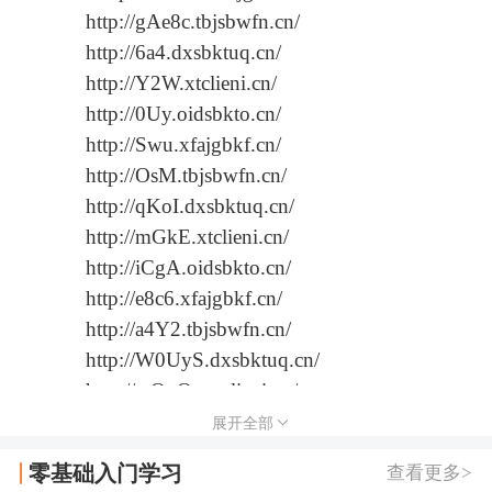
http://gAe8c.tbjsbwfn.cn/
http://6a4.dxsbktuq.cn/
http://Y2W.xtclieni.cn/
http://0Uy.oidsbkto.cn/
http://Swu.xfajgbkf.cn/
http://OsM.tbjsbwfn.cn/
http://qKoI.dxsbktuq.cn/
http://mGkE.xtclieni.cn/
http://iCgA.oidsbkto.cn/
http://e8c6.xfajgbkf.cn/
http://a4Y2.tbjsbwfn.cn/
http://W0UyS.dxsbktuq.cn/
http://wQuOs.xtclieni.cn/
http://LpJnH.oidsbkto.cn/
展开全部
http://FjDhB.xfajgbkf.cn/
零基础入门学习
查看更多>
http://f9d7b.tbjsbwfn.cn/